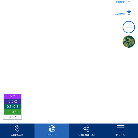
город
страна
> 2
0,6-2
0,3-0,6
0-0,3
мкЗв
КАРТА
ПОДЕЛИТЬСЯ
МЕНЮ
СПИСОК